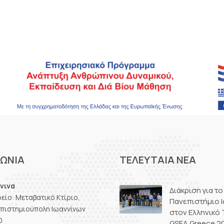
ΝΩΝΊΑ
ΤΕΛΕΥΤΑΊΑ ΝΈΑ
νινα
Διάκριση για το
είο: Μεταβατικό Κτίριο,
Πανεπιστήμιο 
πιστημιούπολη Ιωαννίνων
στον Ελληνικό 
0
GSEA Greece 2