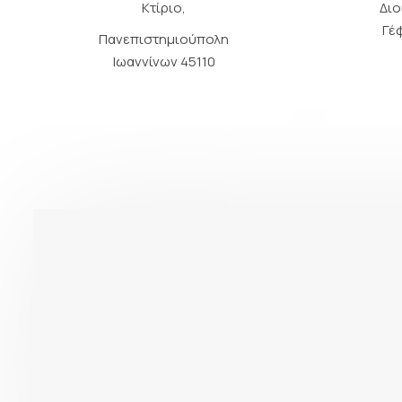
Κτίριο,
Διο
Γέ
Πανεπιστημιούπολη
Ιωαννίνων 45110