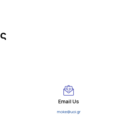
ας
Email Us
moke@uoi.gr