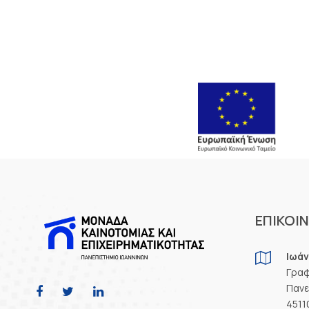
ΕΠΙΚΟΙ
Ιωάν
Γραφ
Πανε
4511