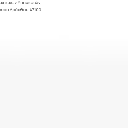
ικητικών Υπηρεσιών,
φυρα Αράχθου 47100